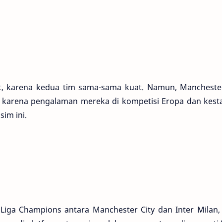
lit, karena kedua tim sama-sama kuat. Namun, Manchester
 karena pengalaman mereka di kompetisi Eropa dan kesta
im ini.
Liga Champions antara Manchester City dan Inter Milan,