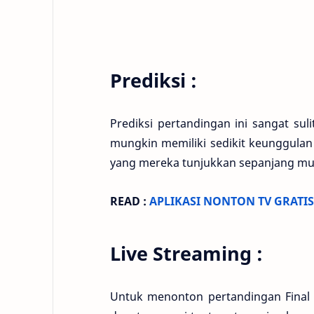
Prediksi :
Prediksi pertandingan ini sangat su
mungkin memiliki sedikit keunggulan
yang mereka tunjukkan sepanjang mus
READ :
APLIKASI NONTON TV GRATIS
Live Streaming :
Untuk menonton pertandingan Final 