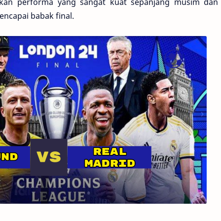
kkan performa yang sangat kuat sepanjang musim dan 
ncapai babak final.