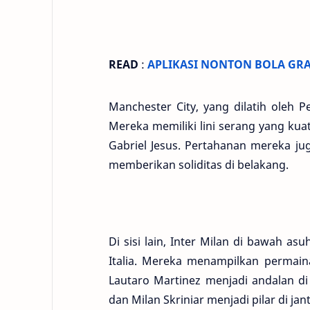
READ
:
APLIKASI NONTON BOLA GRA
Manchester City, yang dilatih oleh P
Mereka memiliki lini serang yang kua
Gabriel Jesus. Pertahanan mereka ju
memberikan soliditas di belakang.
Di sisi lain, Inter Milan di bawah a
Italia. Mereka menampilkan permaina
Lautaro Martinez menjadi andalan di 
dan Milan Skriniar menjadi pilar di ja