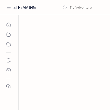
STREAMING