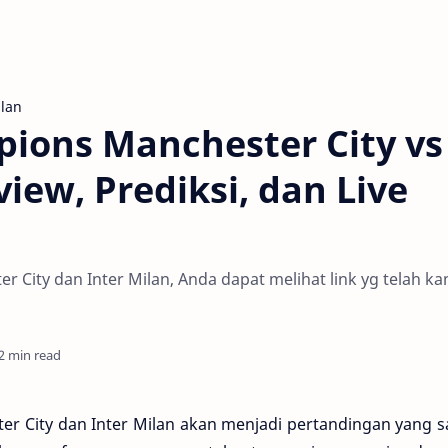
ilan
pions Manchester City vs
view, Prediksi, dan Live
r City dan Inter Milan, Anda dapat melihat link yg telah ka
2 min read
er City dan Inter Milan akan menjadi pertandingan yang 