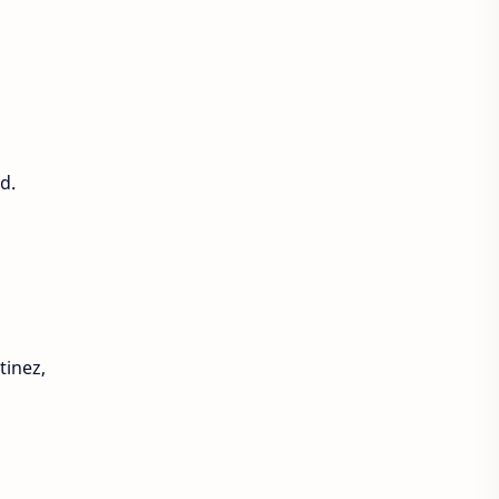
d.
tinez,