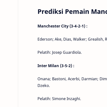
Prediksi Pemain Manch
Manchester City (3-4-2-1) :
Ederson; Ake, Dias, Walker; Grealish,
Pelatih: Josep Guardiola.
Inter Milan (3-5-2) :
Onana; Bastoni, Acerbi, Darmian; Dima
Dzeko.
Pelatih: Simone Inzaghi.