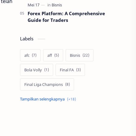
telah
Forex Platform: A Comprehensive
Guide for Traders
Labels
afc
aff
Bisnis
Bola Volly
Final FA
Final Liga Champions
Final UEFA Nations League
Inter Milan
international
Kroasia
laliga
Liga 1