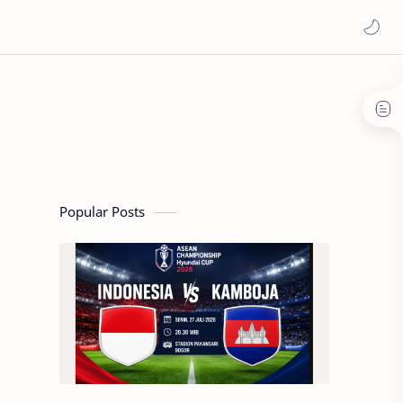
Popular Posts