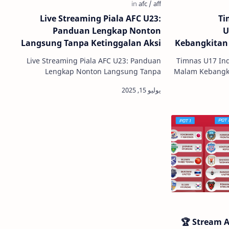
Live Streaming Piala AFC U23:
Ti
Panduan Lengkap Nonton
U
Langsung Tanpa Ketinggalan Aksi
Kebangkitan 
Live Streaming Piala AFC U23: Panduan
Timnas U17 Ind
Lengkap Nonton Langsung Tanpa
Malam Kebangki
Ketinggalan Aksi Apakah Anda sedang
2025 Pendahuluan: Pertaruhan di Deli
mencari cara terbaik untuk menonton Live
S…
Stream A