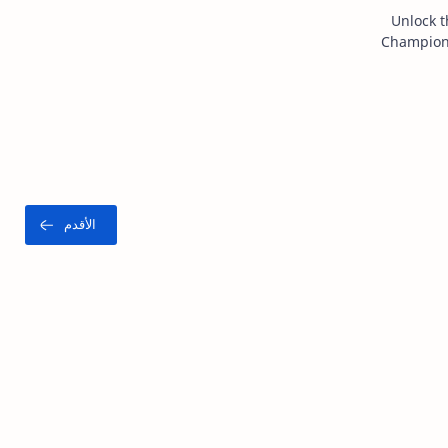
Unlock t
Champions Leagu
welcom
streaming the