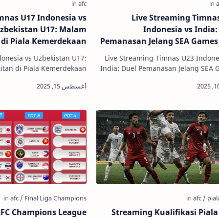
mnas U17 Indonesia vs
Live Streaming Timna
zbekistan U17: Malam
Indonesia vs India:
di Piala Kemerdekaan
Pemanasan Jelang SEA Games
2025
onesia vs Uzbekistan U17:
Live Streaming Timnas U23 Indone
tan di Piala Kemerdekaan
India: Duel Pemanasan Jelang SEA
2025 Pertemuan hangat dua kesebelasan
Serdang Malam ini, Jumat 15 Ag…
muda—Timnas U23 Indonesia d
FC Champions League 🏆
Streaming Kualifikasi Piala